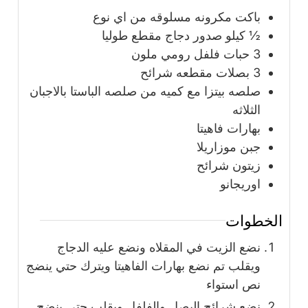
باكت مكرونه مسلوقه من اي نوع
½
كيلو
صدور دجاج مقطع طوليا
3
حبات
فلفل رومي ملون
3
بصلات مقطعه شرائح
صلصه بيتزا مع كميه من صلصه الباستا بالاجبان
الثلاثه
بهارات فاهيتا
جبن موزاريلا
زيتون شرائح
اوريجانو
الخطوات
نضع الزيت في المقلاه ونضع عليه الدجاج
ويقلب تم نضع بهارات الفاهيتا ويترك حتي ينضج
نص استواء
نضع شرائح البصل والفلفل ويقلب حتي ينضج