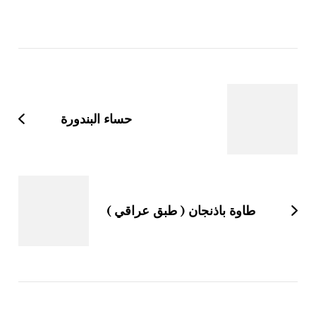
التنقل
بين
التدوينات
حساء البندورة
طاوة باذنجان ( طبق عراقي )