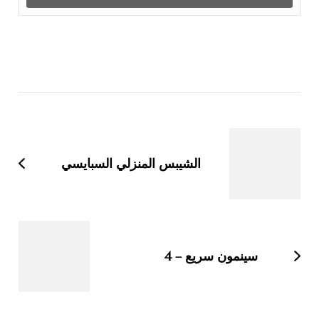
التنقل
بين
التدوينات
الشيبس المنزلي السبايسي
سينمون سريع – 4