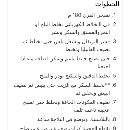
الخطوات
نسخن الفرن 180 م
فى االخلاط الكهربائي نخلط البلح أو
التمروالفستق والسكر وبشر
قشر البرتقال ونشغل بلس حتى تختلط ثم
نضيف الفانيليا وتخلط
حتى يصبح خليط ناعم ويمكن اضافة ماء اذا
احتجنا
نخلط الدقيق والبيكنج بودر والملح
**نخلط السكر مع الزيت حتى يبيض ثم نضيف
البيض ونخفق ثم
نضيف المكونات الجافة ونخلط حتى تصبح
عجينة ناعمة تلف
بالبلاستيك وتوضع فى الثلاجة ساعة
نقطع العجينة كرات صغيرة ترص على صاج