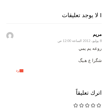
1 لا يوجد تعليقات
مريم
8 يوليو، 2012 الساعة 12:00 ص
روعه يم يمي
شگرا ع هـيگ
رد
اترك تعليقاً