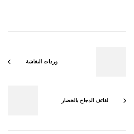
التنقل
بين
التدوينات
وردات البغاشة
لفائف الدجاج بالخضار