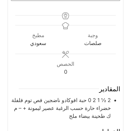
وجبة
مطبخ
صلصات
سعودي
الحصص
0
المقادير
2 ½ 1 2 0
حبة
افوكادو ناضجين فص توم فلفلة
خضراء حارة حسب الرغبة عصير ليمونة + – م
ك طحينة بيضاء ملح