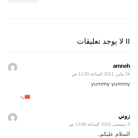
11 لا يوجد تعليقات
amneh
24 يناير، 2011 الساعة 12:00 ص
yummy yummy
رد
زوني
9 ديسمبر، 2010 الساعة 12:00 ص
السلام عليكم..