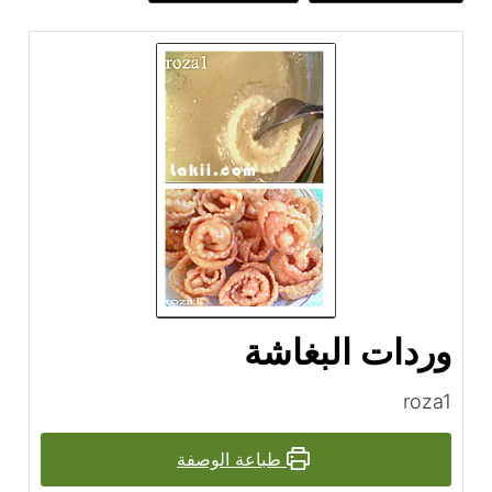
وردات البغاشة
roza1
طباعة الوصفة