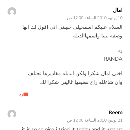
امال
10 يوليو، 2010 الساعة 12:00 ص
السلام عليكم اسمحيلى حبيبتى انى اقول لك انها
وصفه ليبيا واسمهاالدبله
رد
RANDA
اختي امال شكرا ولكن الدبله مقاديرها تختلف
وان شاءلله راح نضيفها غاليتي شكرا لك
رد
Reem
21 يونيو، 2010 الساعة 12:00 ص
it is so so nice i tried it today and it was ya