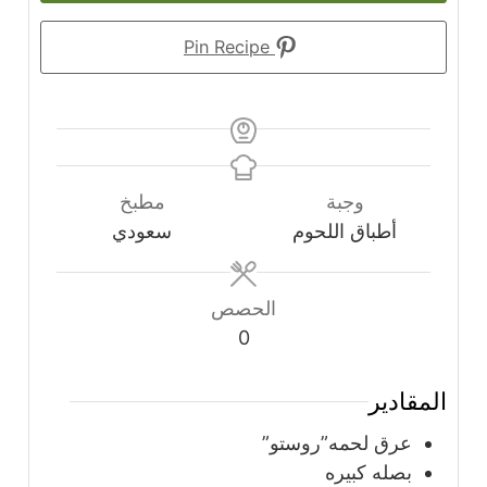
Pin Recipe
وجبة
مطبخ
أطباق اللحوم
سعودي
الحصص
0
المقادير
عرق لحمه”روستو”
بصله كبيره