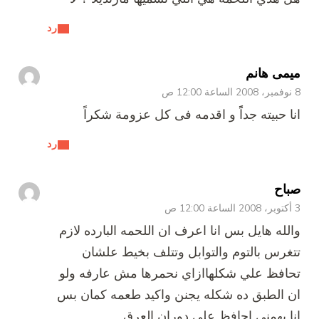
رد
ميمى هانم
8 نوفمبر، 2008 الساعة 12:00 ص
انا حبيته جداًً و اقدمه فى كل عزومة شكراً
رد
صباح
3 أكتوبر، 2008 الساعة 12:00 ص
والله هايل بس انا اعرف ان اللحمه البارده لازم
تتغرس بالتوم والتوابل وتتلف بخيط علشان
تحافظ علي شكلهاازاي نحمرها مش عارفه ولو
ان الطبق ده شكله يجنن واكيد طعمه كمان بس
انا يهمني احافظ علي دوران العرق