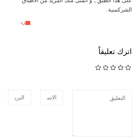
ى هذا الطبق ,, و أتمنى منك المزيد من الأطباق
شركسية .
رد
رك تعليقاً