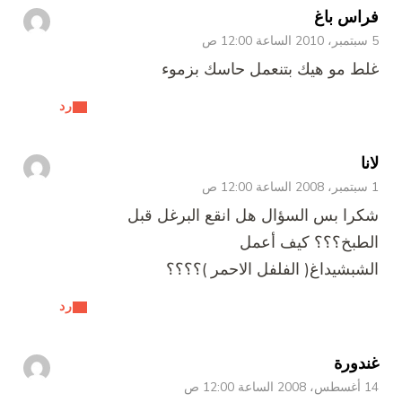
اس باغ
ط مو هيك بتنعمل حاسك بزموء
رد
ا
را بس السؤال هل انقع البرغل قبل
طبخ؟؟؟ كيف أعمل
شبشيداغ( الفلفل الاحمر )؟؟؟؟
رد
دورة
1 ص