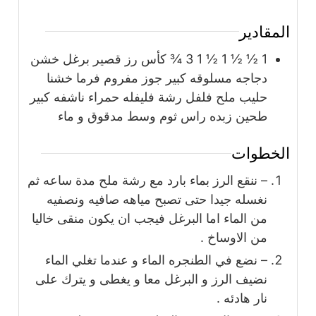
لمقادير
1 ½ ½ 1 ½ 1 3 ¾
كأس
رز قصير برغل خشن
دجاجه مسلوقه كبير جوز مفروم فرما خشنا
حليب ملح فلفل رشة فليفله حمراء ناشفه كبير
طحين زبده راس ثوم وسط مدقوق و ماء
لخطوات
– ننقع الرز بماء بارد مع رشة ملح مدة ساعه ثم
نغسله جيدا حتى تصبح مياهه صافيه ونصفيه
من الماء اما البرغل فيجب ان يكون منقى خاليا
من الاوساخ .
– نضع في الطنجره الماء و عندما تغلي الماء
نضيف الرز و البرغل معا و يغطى و يترك على
نار هادئه .