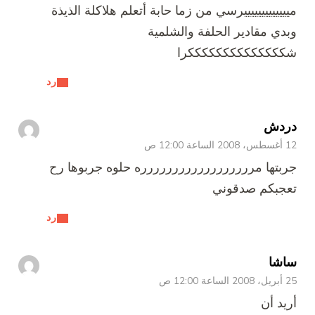
ييييييييييييرسي من زما حابة أتعلم هلاكلة الذيذة
دي مقادير الحلفة والشلمية
كككككككككككككرا
رد
دش
1 ص
بتها مرررررررررررررررررره حلوه جربوها رح
جبكم صدقوني
رد
شا
1 ص
يد أن