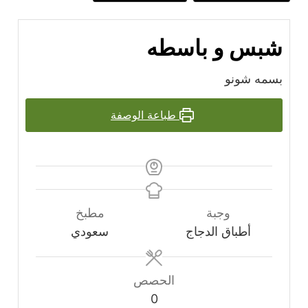
بس و باسطه
سمه شونو
طباعة الوصفة
وجبة
مطبخ
أطباق الدجاج
سعودي
الحصص
0