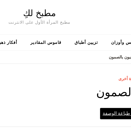
مطبخ لكِ
مطبخ المرأة الأول على الانترنت
س وأوزان
تزيين أطباق
قاموس المقادير
أفكار ذهب
بون بالصمون
ة أخرى
الصمون
باعة الوصفة