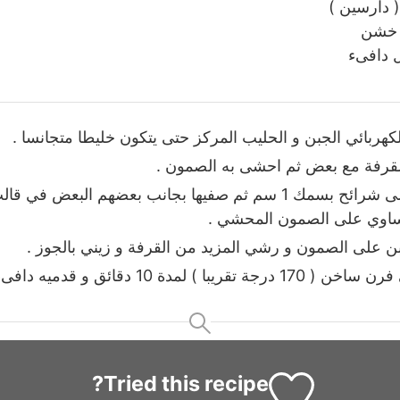
 دارسين )
 خشن
 دافىء
كهربائي الجبن و الحليب المركز حتى يتكون خليطا متجانسا .
لقرفة مع بعض ثم احشى به الصمون .
– قطعي الصمون الى شرائح بسمك 1 سم ثم صفيها بجانب بعضهم الب
تساوي على الصمون المحشي .
ن على الصمون و رشي المزيد من القرفة و زيني بالجوز .
 10 دقائق و قدميه دافىء و ليس بارداً .
Tried this recipe?