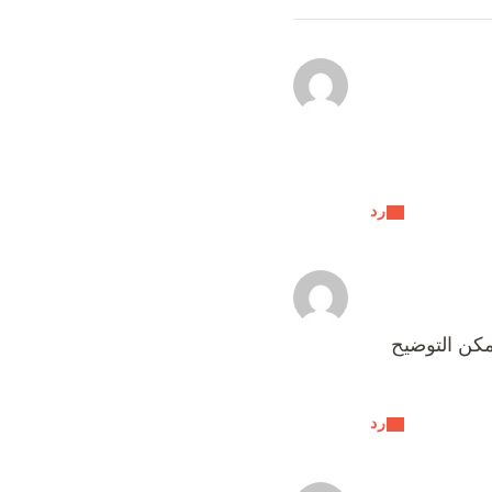
رد
كن التوضيح
رد