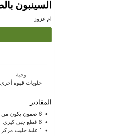
السينبون بال
ام غزوز
وجبة
حلويات قهوة أخرى
المقادير
6
صمون يكون من الن
6
قطع جبن كيري
1
علبة
حليب مركز 