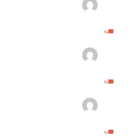
رد
رد
رد