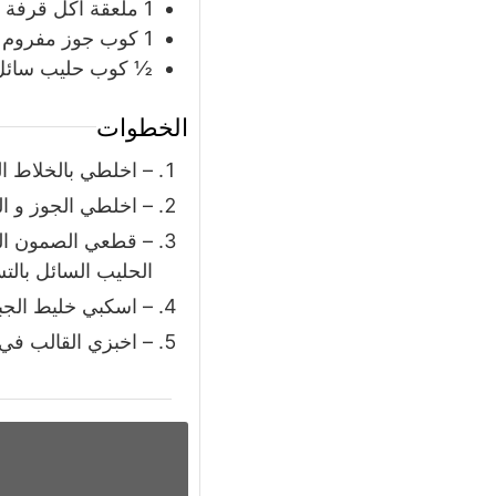
1
ملعقة
اكل قرفة (
1
كوب
جوز مفروم
½
كوب
حليب سائل
الخطوات
– اخلطي بالخلاط ال
– اخلطي الجوز و ا
الحليب السائل بال
– اسكبي خليط الجب
– اخبزي القالب في فرن ساخن ( 170 درجة تقريبا ) لمدة