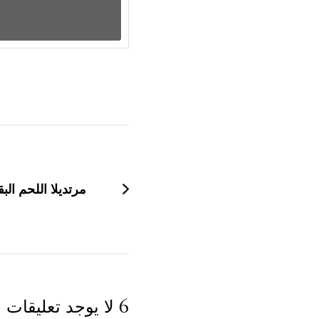
التنقل
بين
التدوينات
مرتديلا اللحم ال
6 لا يوجد تعليقات