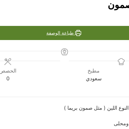
صمون
طباعة الوصفة
مطبخ
الحصص
سعودي
0
وع اللين ( مثل صمون بريما )
ومحلى