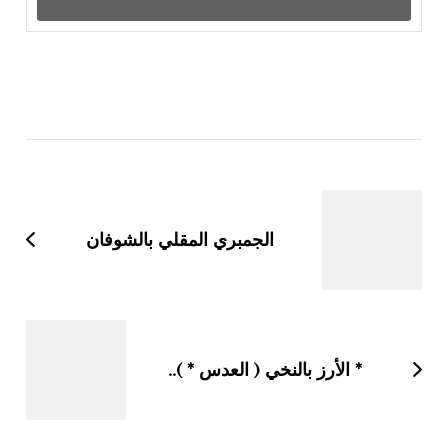
التنقل
بين
التدوينات
الجمبري المقلي بالشوفان
* الأرز بالنخي ( العدس * )..