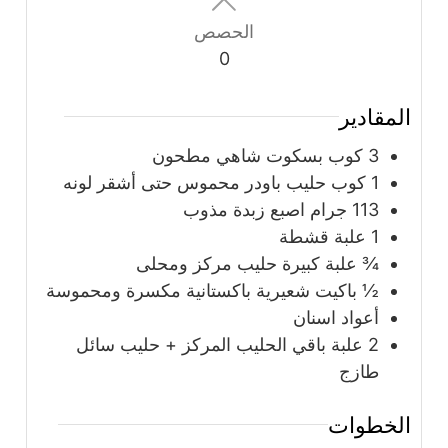
الحصص
0
المقادير
3
كوب
بسكوت شاهي مطحون
1
كوب
حليب باودر محموس حتى أشقر لونه
113
جرام
اصبع زبدة مذوب
1
علبة
قشطة
¾
علبة
كبيرة حليب مركز ومحلى
½
باكيت شعيرية باكستانية مكسرة ومحموسة
أعواد اسنان
2
علبة
باقي الحليب المركز + حليب سائل
طازج
الخطوات