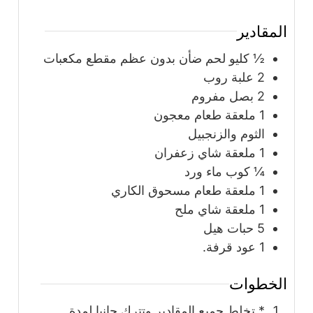
المقادير
½
كليو لحم ضأن بدون عظم مقطع مكعبات
2
علبة
روب
2
بصل مفروم
1
ملعقة
طعام معجون
الثوم والزنجبيل
1
ملعقة
شاي زعفران
¼
كوب
ماء ورد
1
ملعقة
طعام مسحوق الكاري
1
ملعقة
شاي ملح
5
حبات
هيل
1
عود قرفة.
الخطوات
* تخلط جميع المقادير وتترك جانبا لمدة