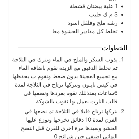
1
علبة
بيضتان قشطة
3
م ك حليب
رشة ملح وفلفل اسود
تخلط كل مقادير الحشوة معا
الخطوات
يذوب السكر والملح في الماء ويترك في الثلاجة
ثم نخلط الدقيق مع الزبدة نقوم باضافة الماء
مع تجميع العجينة بدون ضغط ونقوم ب بحفظها
في كيس نايلون ونتركها ترتاح في الثلاجة لمدة
6ساعات بعدذللك نقوم بفردها ونضعها في
قالب التارت نعمل بها ثقوب بالشوكة
نتركها ترتاح قليلا في الثلاجة ثم نضعها في
الفرن لمدة 10 دقائق نخرجها ونوزع عليها
الحشو ونعيدها مرة اخري للفرن قبل النضج
النهائي اضيفي جبن شرائح 0