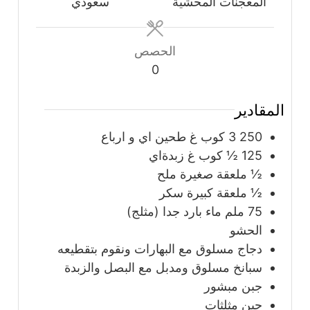
المعجنات المحشية
سعودي
الحصص
0
المقادير
250 3
كوب
غ طحين اي و ارباع
125 ½
كوب
غ زبدةاي
½
ملعقة صغيرة
ملح
½
ملعقة كبيرة
سكر
75
ملم ماء بارد جدا (مثلج)
الحشو
دجاج مسلوق مع البهارات ونقوم بتقطيعه
سبانخ مسلوق ومدبل مع البصل والزبدة
جبن مبشور
جبن مثلثات