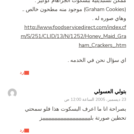
ممكن تستبديليه ببسكوت الجراهام كوكيز .
(Graham Cookies) موجود منه مطحون خالص ..
وهاي صوره له .
http://www.foodservicedirect.com/index.cf
m/S/251/CLID/13/N/1252/Honey_Maid_Gra
ham_Crackers_.htm
اي سؤال نحن في الخدمه .
رد
بتولي العسولي
23 ديسمبر، 2005 الساعة 12:00 ص
بصراحة انا ما اعرف البسكوت هذا فلو سمحتي
تحطين صورتة بلييييييييييييييييييييييييييييييييز
رد