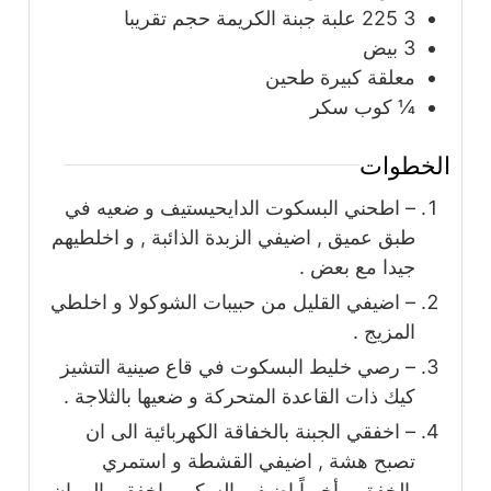
3 225
علبة
جبنة الكريمة حجم تقريبا
3
بيض
معلقة كبيرة طحين
¼
كوب
سكر
الخطوات
– اطحني البسكوت الدايحيستيف و ضعيه في
طبق عميق , اضيفي الزبدة الذائبة , و اخلطيهم
جيدا مع بعض .
– اضيفي القليل من حبيبات الشوكولا و اخلطي
المزيج .
– رصي خليط البسكوت في قاع صينية التشيز
كيك ذات القاعدة المتحركة و ضعيها بالثلاجة .
– اخفقي الجبنة بالخفاقة الكهربائية الى ان
تصبح هشة , اضيفي القشطة و استمري
بالخفق و أخيراً اضيفي السكر و اخفقي الى ان