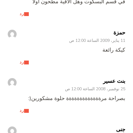
في قسم البسكوت وهل الاقية مطحون اولا
رد
حمزة
11 يناير، 2009 الساعة 12:00 ص
كيكة رائعة
رد
بنت عسير
25 نوفمبر، 2008 الساعة 12:00 ص
بصراحة مرةةةةةةةةةةةةة حلوة مشكورين(:
رد
جنى