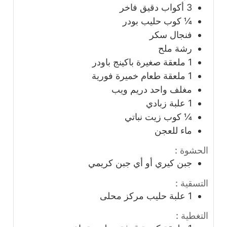
3
أكواب
دقيق فاخر
¼
كوب
حليب بودر
فنجال سكر
رشة ملح
1
ملعقة صغيرة
باكينج باودر
1
ملعقة
طعام خميرة فورية
مغلف واحد دريم ويب
1
علبة
زبادي
¼
كوب
زيت نباتي
ماء للعجن
الحشوة :
جبن كيري أو أي جبن كريمي
التسقية :
1
علبة
حليب مركز محلى
التغطية :