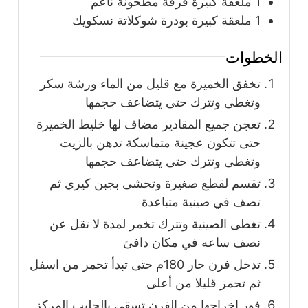
1
ملعقة كبيرة
قرفة مطحونة ناعم
1
ملعقة كبيرة
بودرة شوكلاتة نسكويك
الخطوات
تخفق الخميرة مع قليل من الماء ورشة سكر
وتغطى وتترك حتى يتضاعف حجمها
تعجن جميع المقادير مضاف لها خليط الخميرة
حتى تتكون عجينة متماسكة تدهن بالزيت
وتغطى وتترك حتى يتضاعف حجمها
تقسم لقطع صغيرة وتحشى بجبن كيري ثم
تصف في صينية متباعدة
تغطى الصينية وتترك تخمر لمدة لا تقل عن
نصف ساعه في مكان دافئ
تدخل فرن حار 180م حتى تبدأ تحمر من اسفل
ثم تحمر قليلا من أعلى
فور إخراجها من الفرن تسقى بالحليب المركز