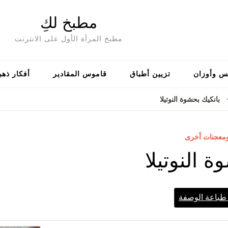
مطبخ لكِ
مطبخ المرأة الأول على الانترنت
س وأوزان
تزيين أطباق
قاموس المقادير
أفكار ذهب
بانكيك بحشوة النوتيلا
ومعجنات أخرى
 النوتيلا
باعة الوصفة