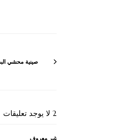
التنقل
بين
التدوينات
صينية محشي الب
2 لا يوجد تعليقات
غير معروف