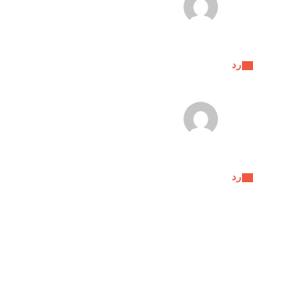
رد
رد