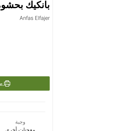
بانكيك بحشوة 
Anfas Elfajer
طب
وجبة
معجنات أخرى