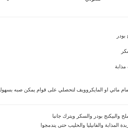
 بودر
كر
 مذابة
حمام مائي او المايكروويف لتحصلي على قوام يمكن صبه بسهولة
ح والبيكنج بودر والسكر ويترك جانبا
دة المذابة والفانيليا والحليب حتى يندمجوا