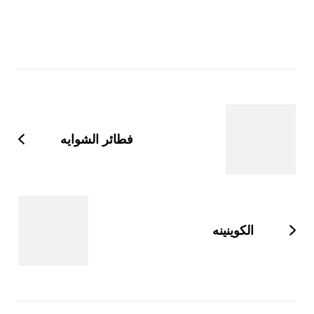
التنقل
بين
التدوينات
فطائر الشوايه
الكوينينه