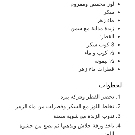
لوز محمص ومفروم
سكر
ماء زهر
زبدة مذابة مع سمن
القطر:
3
كوب
سكر
½
كوب
و ماء
½
ليمونة
قطرات ماء زهر
الخطوات
نحضر القطر ونتركه يبرد
نخلط اللوز مع السكر وقطرلت من ماء الزهر
نذوب الزبدة مع شوية سمنة
ناخذ ورقة جلاش ونذهنها ثم نضع من حشوة
اللوز