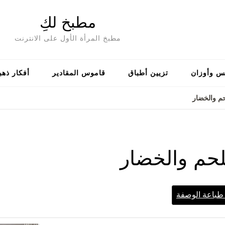
مطبخ لكِ
مطبخ المرأة الأول على الانترنت
س وأوزان
تزيين أطباق
قاموس المقادير
أفكار ذهب
حم والخضار
للحم والخضار
باعة الوصفة