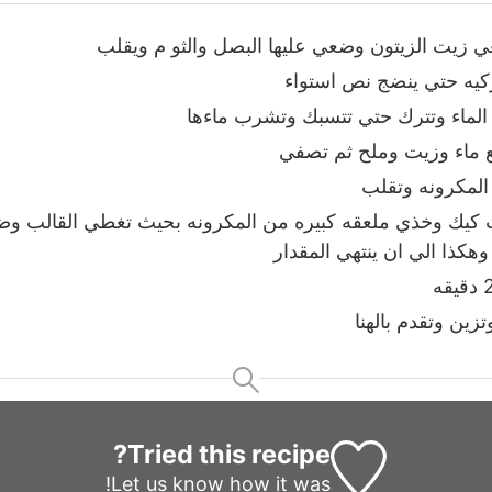
ي زيت الزيتون وضعي عليها البصل والثو م ويقلب
كيه حتي ينضج نص استواء
لماء وتترك حتي تتسبك وتشرب ماءها
 ماء وزيت وملح ثم تصفي
المكرونه وتقلب
كيك وخذي ملعقه كبيره من المكرونه بحيث تغطي القالب وضع
هكذا الي ان ينتهي المقدار
زين وتقدم بالهنا
Tried this recipe?
Let us know
how it was!