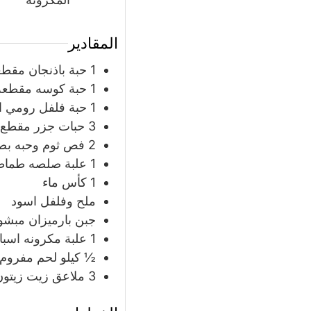
المقادير
1
حبة
باذنجان مقط
1
حبة
كوسه مقطعه
1
حبة
فلفل رومي ا
3
حبات
جزر مقطع 
2
فص ثوم وحبه بص
1
علبة
صلصه طماط
1
كأس
ماء
ملح وفلفل اسود
جبن بارميزان مبشو
1
علبة
مكرونه اسبا
½
كيلو
لحم مفروم
3
ملاعق
زيت زيتون