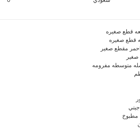
عه قطع صغيره
 قطع صغيره
حمر مقطع صغير
صغير
له متوسطه مفرومه
م
ر
جيتي
 مطبوخ