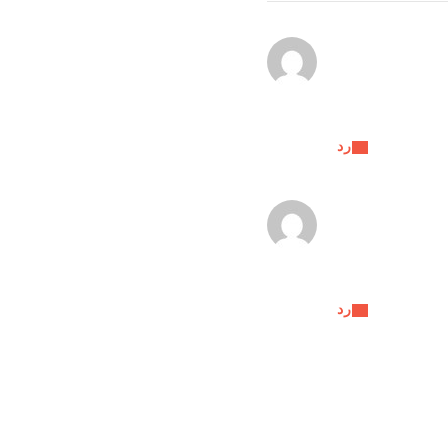
رد
رد