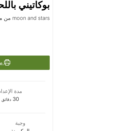
بوكاتيني بالل
moon and stars من منتدي لك
طب
مدة الإعداد
دقائق
30
دقائق
وجبة
المكرونة