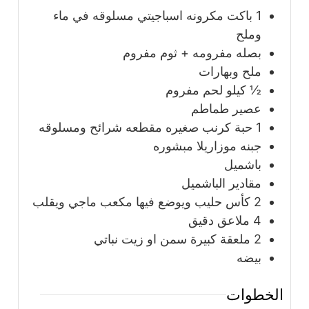
1
باكت مكرونه اسباجيتي مسلوقه في ماء
وملح
بصله مفرومه + ثوم مفروم
ملح وبهارات
½
كيلو
لحم مفروم
عصير طماطم
1
حبة
كرنب صغيره مقطعه شرائح ومسلوقه
جبنه موزاريلا مبشوره
باشميل
مقادير الباشميل
2
كأس
حليب ويوضع فيها مكعب ماجي ويقلب
4
ملاعق
دقيق
2
ملعقة كبيرة
سمن او زيت نباتي
بيضه
الخطوات