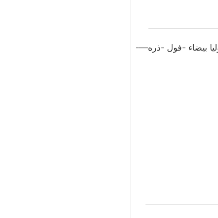
يا بيضاء -فول -ذره—-