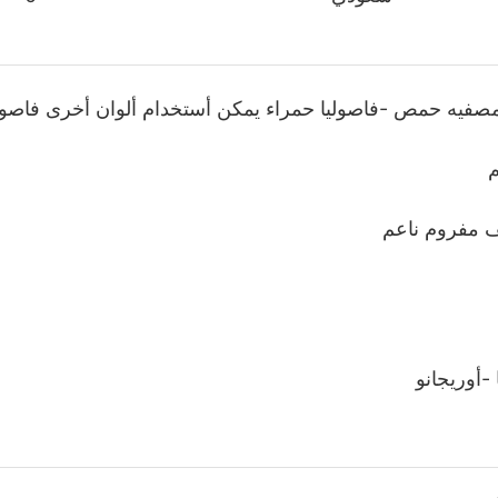
صفيه حمص -فاصوليا حمراء يمكن أستخدام ألوان أخرى فاصول
م
 مفروم ناعم
-أوريجانو