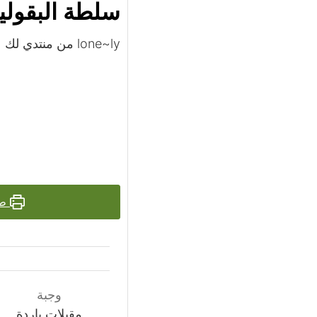
سلطة البقولي
lone~ly من منتدي لك
طب
وجبة
مقبلات باردة