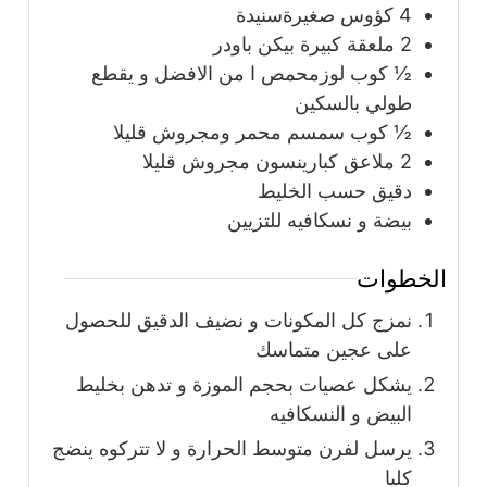
4
كؤوس صغيرةسنيدة
2
ملعقة كبيرة
بيكن باودر
½
كوب
لوزمحمص ا من الافضل و يقطع
طولي بالسكين
½
كوب
سمسم محمر ومجروش قليلا
2
ملاعق
كبارينسون مجروش قليلا
دقيق حسب الخليط
بيضة و نسكافيه للتزيين
الخطوات
نمزج كل المكونات و نضيف الدقيق للحصول
على عجين متماسك
يشكل عصيات بحجم الموزة و تدهن بخليط
البيض و النسكافيه
يرسل لفرن متوسط الحرارة و لا تتركوه ينضج
كليا