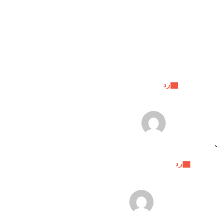
رد
رد