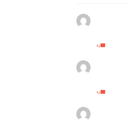
رد
رد