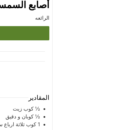
أصابع السمس
الرائعه
س
المقادير
½
كوب
زيت
½
كوبان و دقيق
1
كوب
ثلاثة اربا