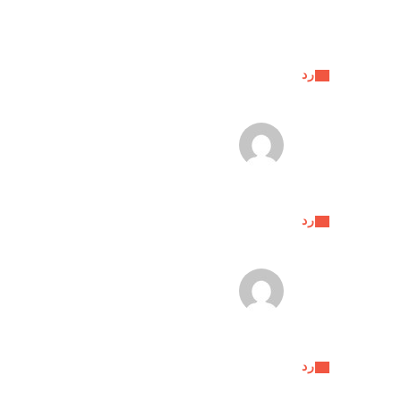
رد
رد
رد