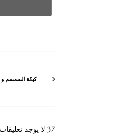
التنقل
بين
التدوينات
كيكة السمسم و ا
37 لا يوجد تعليقات