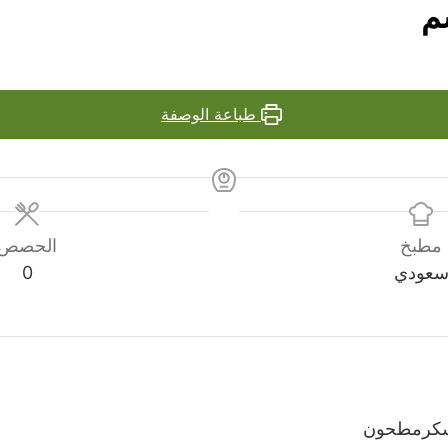
م
طباعة الوصفة
مطبخ
الحصص
عودي
0
ع سكرمطحون