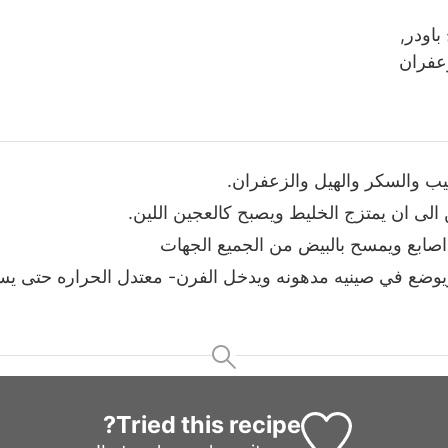
باودر,
زعفران
يب والسكر والهيل والزعفران.
لى ان يمتزج الخليط ويصبح كالعجين اللين.
ابع ويمسح بالبيض من الجميع الجهات
ضع في صينيه مدهونه ويدخل الفرن- معتدل الحراره حتى يس
Tried this recipe?