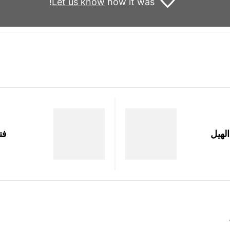
Let us know
how it was!
لهيل
فت