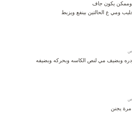
 وممكن يكون جاف
ليب ومي ع الحالتين بينفع ويزبط
ودره وبضيف مي لنص الكاسه وبحركه وبضيفه
رة يجنن