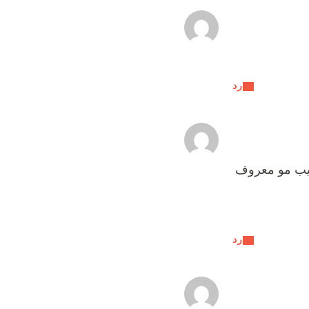
رد
حليب مو معروف
رد