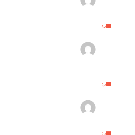
رد
رد
رد