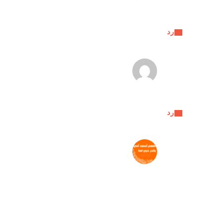
رد
رد