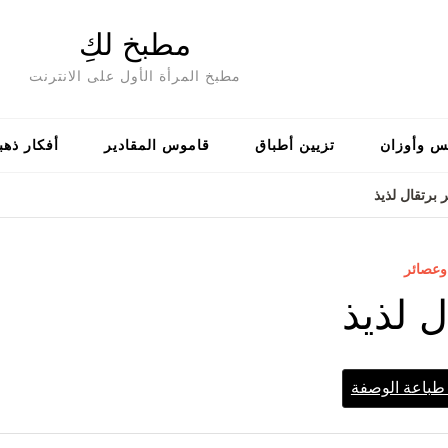
مطبخ لكِ
مطبخ المرأة الأول على الانترنت
س وأوزان
تزيين أطباق
قاموس المقادير
أفكار ذهب
برتقال لذيذ
عصائر
 لذيذ
باعة الوصفة