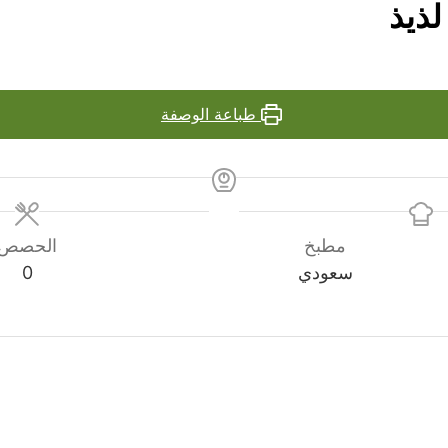
لذيذ
طباعة الوصفة
مطبخ
الحصص
سعودي
0