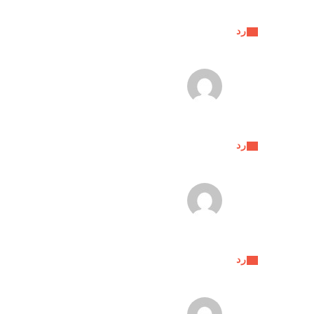
رد
رد
رد