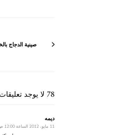
التنقل
بين
التدوينات
صينية الدجاج با
78 لا يوجد تعليقات
ديمه
11 مايو، 2012 الساعة 12:00 ص