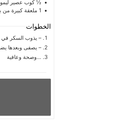
½
كوب
عصير ليمو
1
ملعقة كبيرة
من بش
الخطوات
– يذوب السكر في ال
– يصفى وبعدها يض
…وصحة وعافية