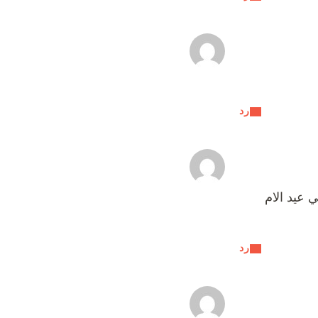
رد
 عيد الام
رد