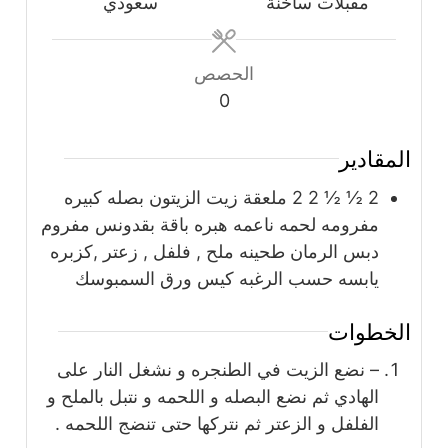
مقبلات ساخنة
سعودي
الحصص
0
المقادير
2 ½ ½ 2 2
ملعقة
زيت الزيتون بصله كبيره
مفرومه لحمه ناعمه هبره باقة بقدونس مفروم
دبس الرمان طحينه ملح , فلفل , زعتر ,كزبره
يابسه حسب الرغبه كيس ورق السمبوسك
الخطوات
– نضع الزيت في الطنجره و نشغل النار على
الهادي ثم نضع البصله و اللحمه و نتبل بالملح و
الفلفل و الزعتر ثم نتركها حتى تنضج اللحمه .