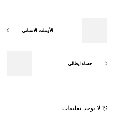
التنقل
بين
التدوينات
الأوملت الاسباني
حساء ايطالي
19 لا يوجد تعليقات