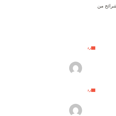
شرائح من
رد
رد