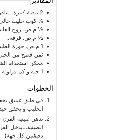
المقادير
2
بيضة كبيرة…بيا
¼
كوب
حليب خالي 
½
م.ص. روح الفانيل
½
م.ص. قرفة..
1
م.ص. جوزة الطيب
ثمن قطح من الخبز 
ممكن استخدام الشرا
1
حبة
و كم فراولة 
الخطوات
في طبق عميق نخفق 
الحليب و يخفق جيدا
تدهن صينية الفرن 
الصينية…يدخل الفر
دقيقتين كل جهة)