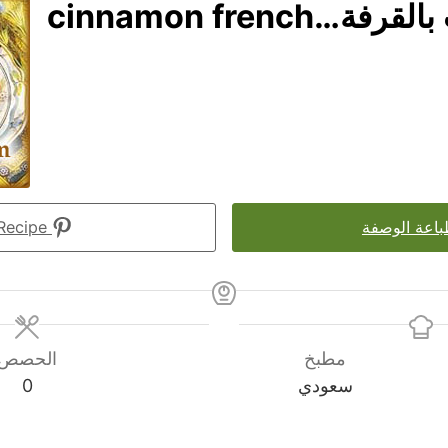
فرنش توست بالقرفة…cinnamon french
اعة الوصفة
Pin Recipe
مطبخ
الحصص
سعودي
0