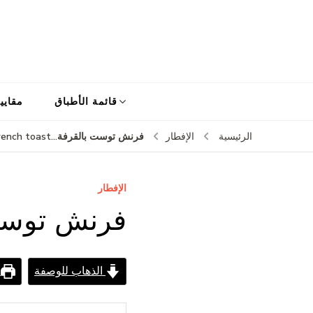
قائمة الأطباق
مقايي
فرنش توست بالقرفة…cinnamon french toast
الرئيسية
الإفطار
الإفطار
فرنش توست بالقرفة…t
الذهاب للوصفة
ط