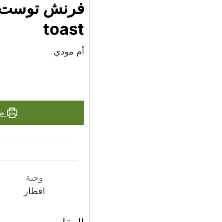
toast
أم مودي
طب
وجبة
افطار