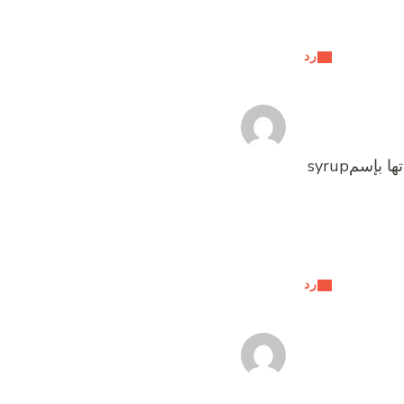
رد
الشراب الخاص بالبان كيك تلاقيه في السوبرماركت في قسم تجهيز الحلويات ومستلزماتها بإسمsyrup
رد