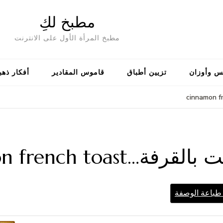
مطبخ لكِ
مطبخ المرأة الأول على الانترنت
س وأوزان
تزيين أطباق
قاموس المقادير
أفكار ذهب
cinnamon french toas
باعة الوصفة