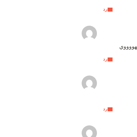
رد
رد
رد