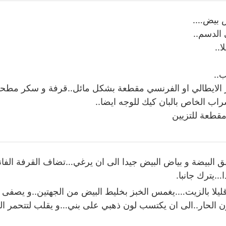
ض بيض….
الدسم..
ا..
..
الايطالي او الفرنسي مقطعة بشكل مائل..قرفة و سكر مطحون
ب الخاص بالبان كيك للوجه ايضا..
مقطعة للتزيين
البيضة و بياض البيض جيدا الى ان يرغي…تضاف القرفة الفاني
…يترك جانبا.
قليلا بالزيت….يغمس الخبز بخليط البيض من الجهتين..و يصف
ن الحار..الى ان يكتسب لون ذهبي على بني…و يقلب لتتحمر ال