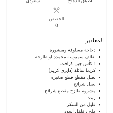
أطباق الدجاج
سعودي
الحصص
0
المقادير
دجاجة مسلوقة ومبشورة
لفائف سمبوسة مجمدة او طازجة
1
كأس
جبن كرافت
كريما سائلة (دايري كريم)
بصل مقطع قطع صغيره
بصل شرائح
مشروم طازج مقطع شرائح
زبدة
قليل من السكر
ملح ، فلفل أسود