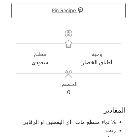
Pin Recipe
وجبة
مطبخ
أطباق الخضار
سعودي
الحصص
0
المقادير
¼
دباء مقطع مات -اي اليقطين او الرقابي-
زيت