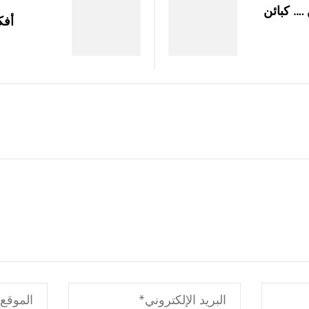
…. كبائن
أفك