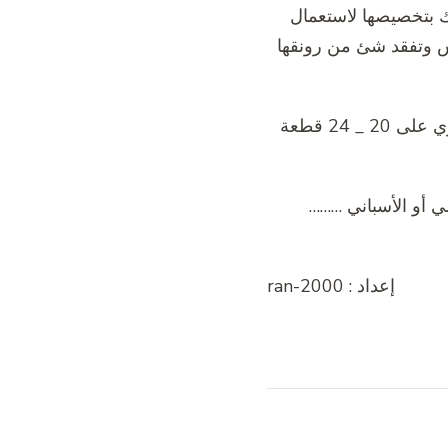
ك بتخصيصها لاستعمال
خدش وتفقد شئ من رونقها
من المتعارف علية أن هذه الأطقم متنوعة من حيث العدد فهناك أطقم الشاي والتي تحتوي على 20 _ 24 قطعة
 أو الأسباني ………
إعداد : ran-2000