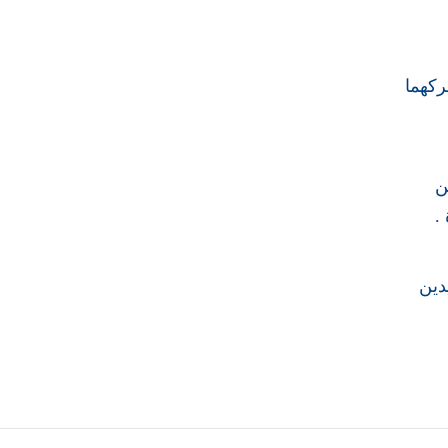
ركهما
ن
.
دين