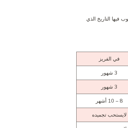
 فيها التاريخ الذي
في الفريز
3 شهور
3 شهور
8 – 10 أشهر
لايستحب تجميده