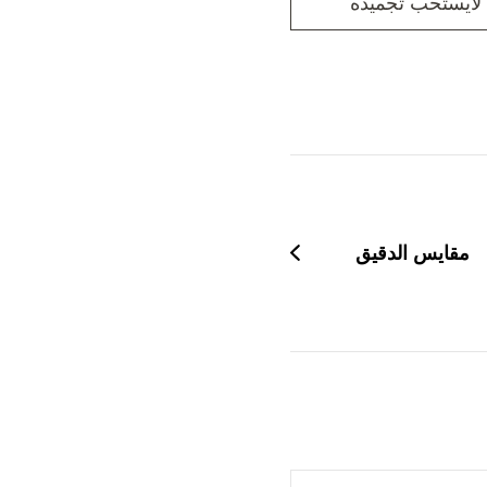
لايستحب تجميده
مقايس الدقيق