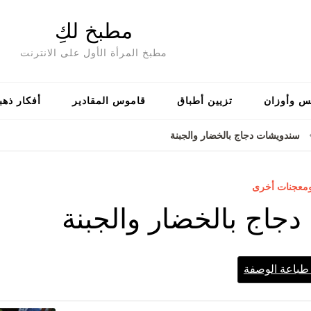
مطبخ لكِ
مطبخ المرأة الأول على الانترنت
س وأوزان
تزيين أطباق
قاموس المقادير
أفكار ذهب
سندويشات دجاج بالخضار والجبنة
ومعجنات أخرى
جاج بالخضار والجبنة
باعة الوصفة