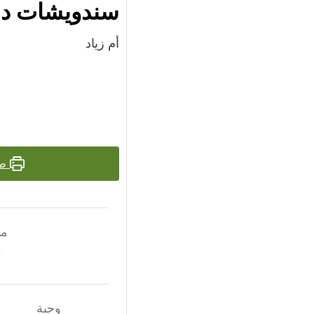
سندويشات دجا
أم زياد
طب
مد
0
وجبة