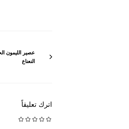
التنقل
بين
عصير الليمون ال
التدوينات
النعناع
اترك تعليقاً