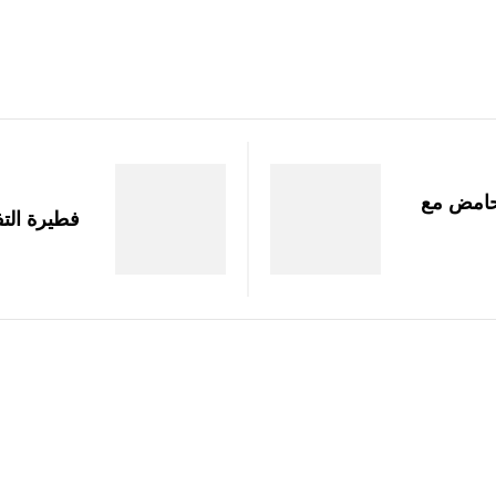
حامض مع
فطيرة التف