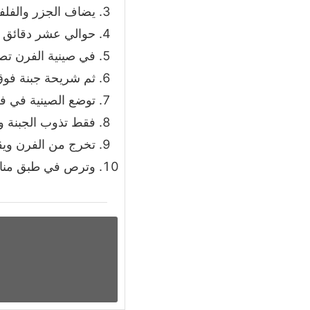
يضاف الجزر والفلف
حوالي عشر دقائق ح
في صينية الفرن ت
ثم شريحة جبنة فو
توضع الصينية في ف
فقط تذوب الجبنة و
تخرج من الفرن ويق
وترص في طبق مناس