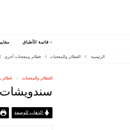
قائمة الأطباق
مقايي
الرئيسية
الفطائر والمعجنات
فطائر ومعجنات أخرى
الفطائر والمعجنات
فطائر 
سندويشات د
الذهاب للوصفة
ط