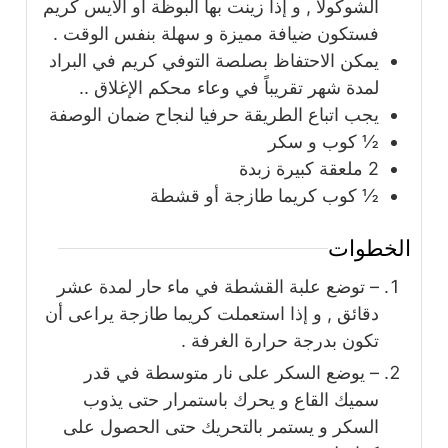
الشوكولا , و إذا زينت بها البوظة أو الأيس كريم
فستكون ضيافة مميزة و سهلة بنفس الوقت .
يمكن الاحتفاظ بصلصة التوفي كريم في البراد
لمدة شهر تقريباً في وعاء محكم الإغلاق ..
يجب اتباع الطريقة حرفيا لنجاح ضمان الوصفة
½
كوب
و سكر
2
ملعقة كبيرة
زبدة
½
كوب
كريما طازجة أو قشطة
الخطوات
– توضع علبة القشطة في ماء حار لمدة عشر
دقائق , و إذا استعملت كريما طازجة يراعى أن
تكون بدرجة حرارة الغرفة .
– يوضع السكر على نار متوسطة في قدر
سميك القاع و يحرك باستمرار حتى يذوب
السكر و يستمر بالتحريك حتى الحصول على