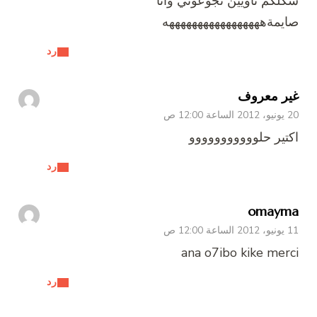
شكلكم ناويين تجوعوني وأنا
صايمةهههههههههههههههههه
رد
غير معروف
20 يونيو، 2012 الساعة 12:00 ص
اكتير حلووووووووووو
رد
omayma
11 يونيو، 2012 الساعة 12:00 ص
ana o7ibo kike merci
رد