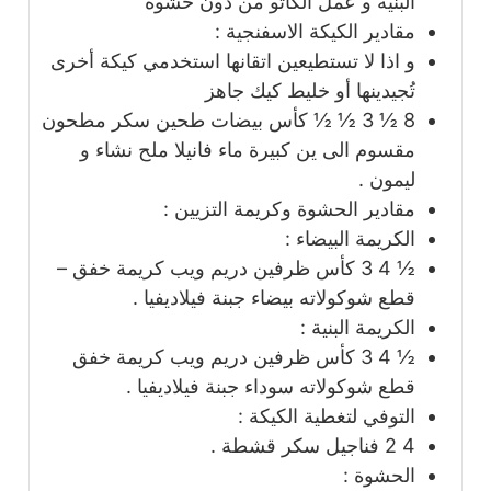
البنية و عمل الكاتو من دون حشوة
مقادير الكيكة الاسفنجية :
و اذا لا تستطيعين اتقانها استخدمي كيكة أخرى
تُجيدينها أو خليط كيك جاهز
8 ½ 3 ½ ½
كأس
بيضات طحين سكر مطحون
مقسوم الى ين كبيرة ماء فانيلا ملح نشاء و
ليمون .
مقادير الحشوة وكريمة التزيين :
الكريمة البيضاء :
½ 4 3
كأس
ظرفين دريم ويب كريمة خفق –
قطع شوكولاته بيضاء جبنة فيلاديفيا .
الكريمة البنية :
½ 4 3
كأس
ظرفين دريم ويب كريمة خفق
قطع شوكولاته سوداء جبنة فيلاديفيا .
التوفي لتغطية الكيكة :
4 2
فناجيل سكر قشطة .
الحشوة :