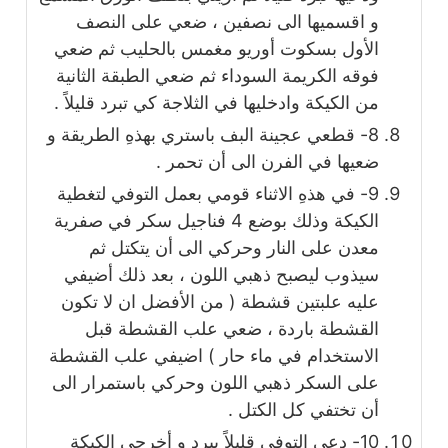
و اقسميها الى نصفين ، ضعي على النصف
الأول بسكوت أوريو مغمس بالحليب ثم ضعي
فوقه الكريمة السوداء ثم ضعي الطبقة الثانية
من الكيكة وادخليها في الثلاجة كي تبرد قليلاً .
8- قطعي عجينة البف باستري بهذهِ الطريقة و
ضعيها في الفرن الى أن تحمر .
9- في هذهِ الاثناء قومي بعمل التوفي لتغطية
الكيكة وذلك بوضع 4 فناجيل سكر في صفرية
معدن على النار وحركي الى أن يتكتل ثم
سيذوب ليصبح ذهبي اللون ، بعد ذلك أضيفي
عليه علبتين قشطة ( من الأفضل ان لا تكون
القشطة باردة ، ضعي علب القشطة قبل
الاستخدام في ماء حار ) اضيفي علب القشطة
على السكر ذهبي اللون وحركي باستمرار الى
أن تختفي كل الكتل .
10- دعي التوفي قليلاً يبرد و أخرجي الكيكة