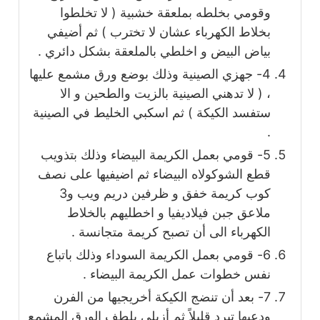
وقومي بخلطه بملعقة خشبية ( لا تخلطوا
بخلاط الكهرباء عشان لا تخترب ) ثم أضيفي
بياض البيض و اخلطي بالملعقة بشكل دائري .
4- جهزي الصينية وذلك بوضع ورق مشمع عليها
، ( لا تدهني الصينية بالزيت والطحين و الا
ستفسد الكيكة ) ثم اسكبي الخليط في الصينية
.
5- قومي بعمل الكريمة البيضاء وذلك بتذويب
قطع الشوكولاه البيضاء ثم اضيفيها على نصف
كوب كريمة خفق و ظرفين دريم ويب و3
ملاعق جبن فيلاديفيا و اخطليهم بالخلاط
الكهرباء الى أن تصبح كريمة متجانسة .
6- قومي بعمل الكريمة السوداء وذلك باتباع
نفس خطوات عمل الكريمة البيضاء .
7- بعد أن تنضج الكيكة أخريجيها من الفرن
ودعيها تبرد قليلاً ثم أزيلي بلطف الورق المشمع