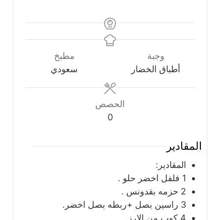
وجبة
مطبخ
أطباق الخضار
سعودي
الحصص
0
المقادير
المقادير:
1
فلفل اخضر حلو .
2
حزمه بقدونس .
3
راسين بصل +ربطه بصل اخضر.
4
كوب
من الارز.