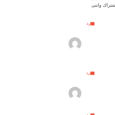
تراك واننى
رد
رد
رد