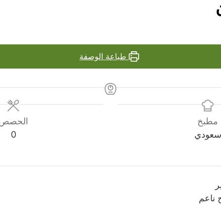
طباعة الوصفة
مطبخ
الحصص
عودي
0
ر
 ناعم