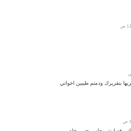
يها بتقريرك ودمتم طيبين اخواتي
قلتى قد ايش يجلس حتى يخلص