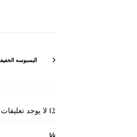
التنقل
بين
التدوينات
البسبوسه الخفيف
12 لا يوجد تعليقات
نانا