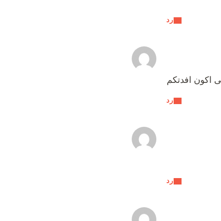
رد
ى اكون افدتكم
رد
رد