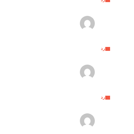
رد
رد