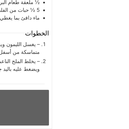
½
ملعقة
طعام الب
5 ½
حبات
من الفل
ماء دافئ بما يغطي ا
الخطوات
– يغسل الليمون وي
متماسكة من أسفل.
– يخلط الملح الناع
ويضغط عليه باليد ج