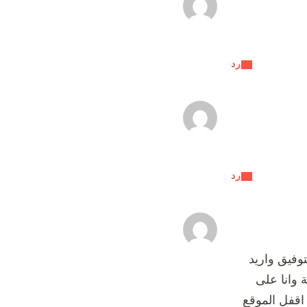
رد
رد
وفيق واريد
 وانا على
اقفل الموقع