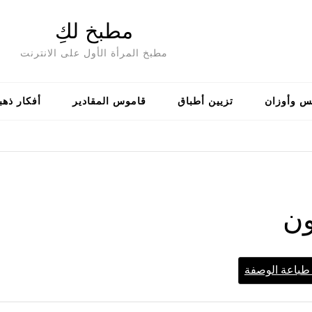
مطبخ لكِ
مطبخ المرأة الأول على الانترنت
س وأوزان
تزيين أطباق
قاموس المقادير
أفكار ذهب
ون
باعة الوصفة