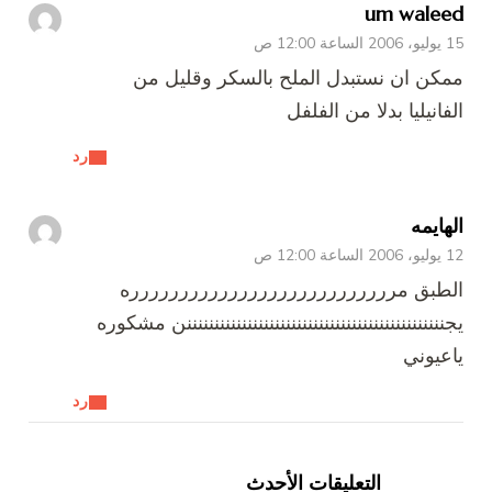
um waleed
15 يوليو، 2006 الساعة 12:00 ص
ممكن ان نستبدل الملح بالسكر وقليل من
الفانيليا بدلا من الفلفل
رد
الهايمه
12 يوليو، 2006 الساعة 12:00 ص
الطبق مررررررررررررررررررررررررررره
يجنننننننننننننننننننننننننننننننننننننننننننننننن مشكوره
ياعيوني
رد
تصفّح
التعليقات
التعليقات الأحدث