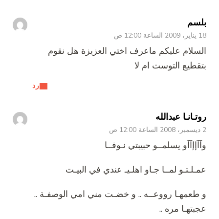
بلسم
18 يناير، 2009 الساعة 12:00 ص
السلام عليكم ماعرف اختي العزيزة هل نقوم
بتقطيع التوست ام لا
رد
روتـانـا عبدالله
2 ديسمبر، 2008 الساعة 12:00 ص
وآآإإآآو يسلمــو حبيبتي نـوفــا
عمـلـتـو لمــا جـاو اهلـيـ عندي في البيـت
و طعمهـا رووعــه .. و خضـت مني امي الوصفـة ..
عجبتهـا مره ..