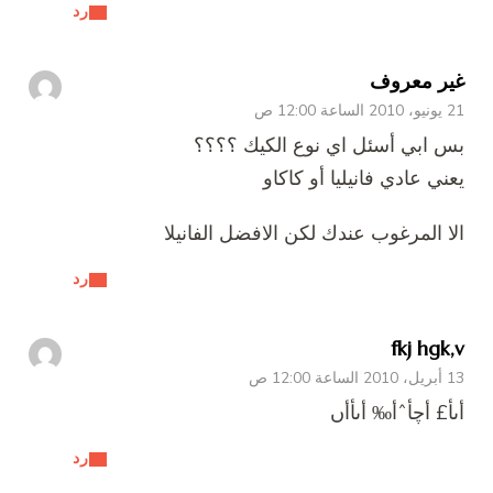
رد
غير معروف
21 يونيو، 2010 الساعة 12:00 ص
بس ابي أسئل اي نوع الكيك ؟؟؟؟
يعني عادي فانيليا أو كاكاو
الا المرغوب عندك لكن الافضل الفانيلا
رد
fkj hgk,v
13 أبريل، 2010 الساعة 12:00 ص
أںأ£ أچأˆأ‰ أںأ­أں
رد