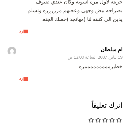
جربته لاول مره اسويه وكان عندي ضيوف
بصراحه بيض وجهي وعجبهم مررررره وتسلم
يدين الي كتبته لنا (مهانجد )جعلك الجنه.
رد
ام سلطان
19 يناير، 2007 الساعة 12:00 ص
خطيرمممممممممره
رد
اترك تعليقاً