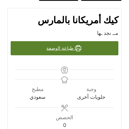
كيك أمريكانا بالمارس
مــ نجد ـها
طباعة الوصفة
وجبة
مطبخ
حلويات أخرى
سعودي
الحصص
0