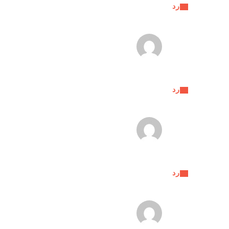
رد
رد
رد