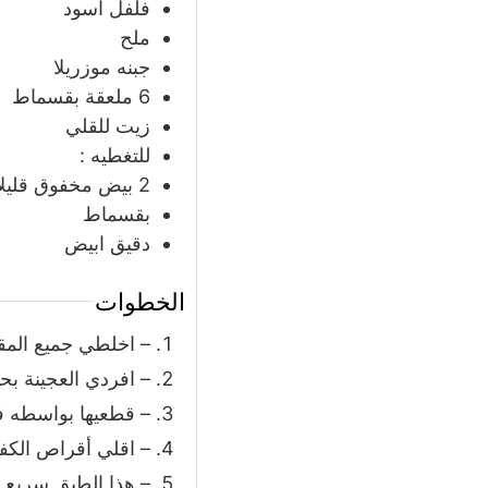
فلفل اسود
ملح
جبنه موزريلا
6
ملعقة
بقسماط
زيت للقلي
للتغطيه :
2
بيض مخفوق قليلاً
بقسماط
دقيق ابيض
الخطوات
– اخلطي جميع المقاد
– افردي العجينة ب
– قطعيها بواسطه فوه
– اقلي أقراص الكفتة
– هذا الطبق سريع و