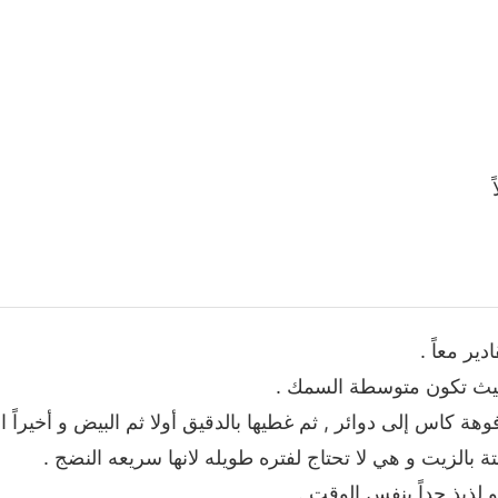
ير معاً .
حيث تكون متوسطة السمك .
ة كاس إلى دوائر , ثم غطيها بالدقيق أولا ثم البيض و أخيراً ا
 بالزيت و هي لا تحتاج لفتره طويله لانها سريعه النضج .
 لذيذ جداً بنفس الوقت .