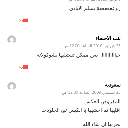
روععععععة تسلم الايادى
رد
بنت الاحساء
23 فبراير، 2010 الساعة 12:00 ص
خيااااااااال بس ممكن تستبليها بشوكولاته
رد
سعوديه
23 سبتمبر، 2009 الساعة 12:00 ص
المفروض العكس
اقليها ثم احشيها با الكيس تبع الحلويات
بجربها ان شاء الله