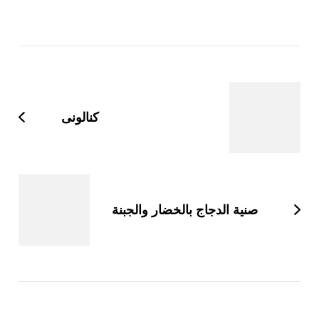
التنقل
بين
التدوينات
كنالونى
صنية الدجاج بالخضار والجبنة