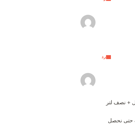
رد
ل + نصف لتر
ف حتى نحصل