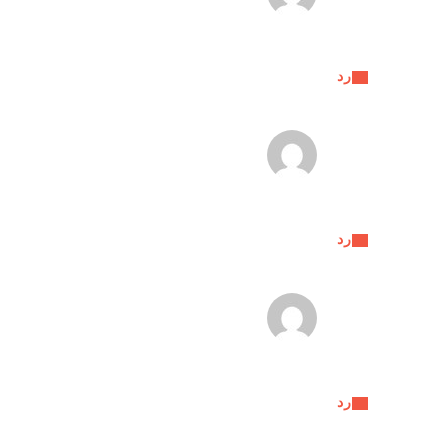
رد
رد
رد