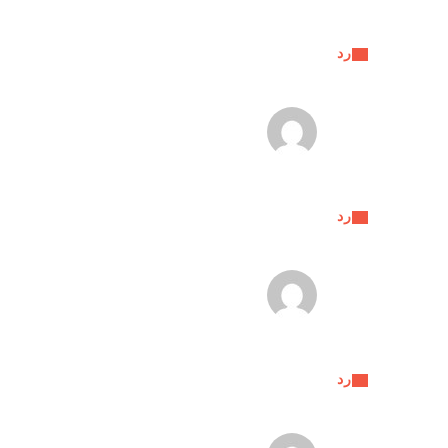
رد
رد
رد