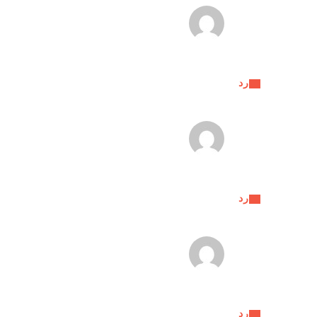
رد
رد
رد