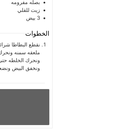
بصله مفرومه
زيت للقلي
3
بيض
الخطوات
نقطع البطاطا شرائح
ملعقه سمنه ونحرك 
ونحرك الخلطه حتى 
ونخفق البيض ونضعه