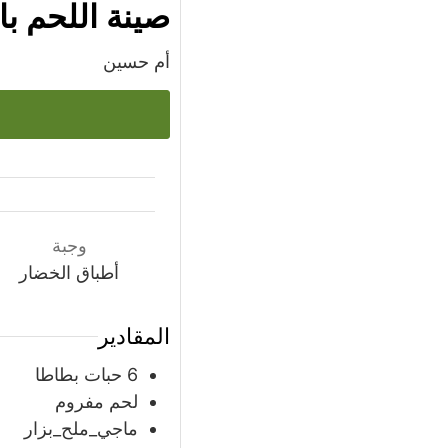
صينة اللحم ب
أم حسين
وجبة
أطباق الخضار
المقادير
6
حبات
بطاطا
لحم مفروم
ماجي_ملح_بزار