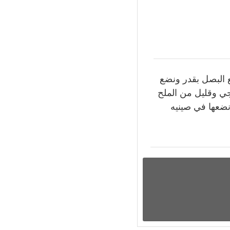
ع البصل بقدر ونضع
ي وقليل من الملح
نضعها في صينيه