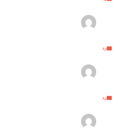
رد
رد