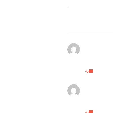
رد
رد