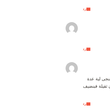
رد
رد
جى لية عدة
 ثقيلة فبنضيف
رد