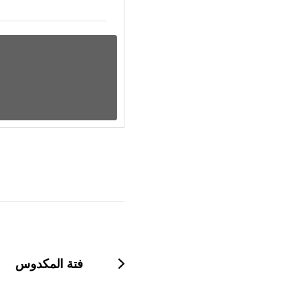
التنقل
بين
التدوينات
فتة المكدوس