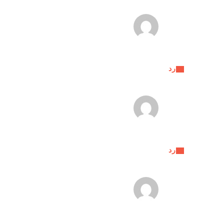
رد
رد