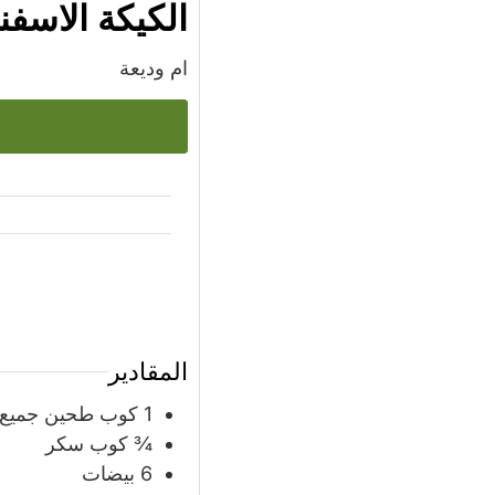
الكيكة الاسفن
ام وديعة
س
المقادير
1
كوب
طحين جميع ا
¾
كوب
سكر
6
بيضات