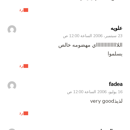
رد
علويه
23 سبتمبر، 2006 الساعة 12:00 ص
اللاااااااااااااااي مهضومه خالص
يسلموا
رد
fadea
16 يوليو، 2006 الساعة 12:00 ص
لذيذvery good
رد