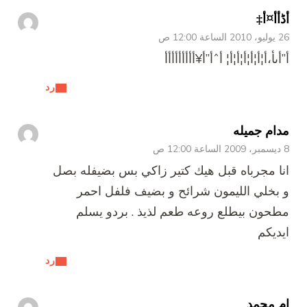
أڈأ­أ¤أ‡
26 يوليو، 2010 الساعة 12:00 ص
أ”أںأ،أ¦أ¦أ¦أ¦أ¦أ¦ أˆأ”أ¥أ­أ­أ­أ­أ­أ­أ­أ­أ­
رد
مدام جميله
8 ديسمبر، 2009 الساعة 12:00 ص
انا مجرباه قبل هيك كتير زاكي بس بضيفله بصل
و بخلي الليمون شرائح و بضيف فلفل احمر
مطحون بيطلع روعه طعم لذيذ . بردو يسلم
ايديكم
رد
ام محمد