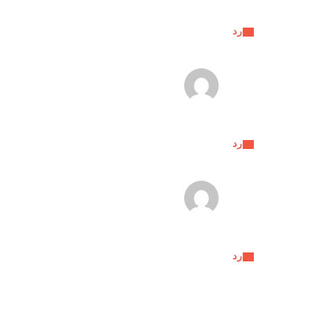
رد
رد
رد