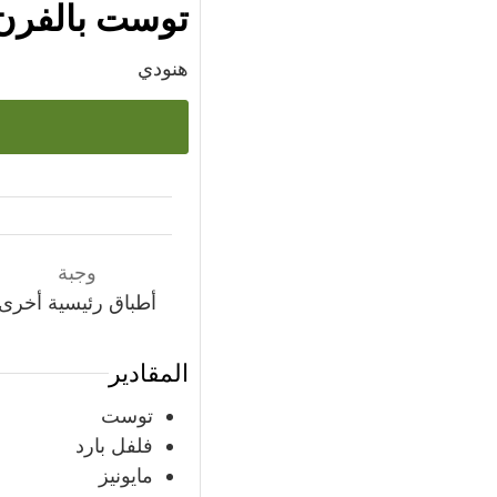
توست بالفرن
هنودي
وجبة
أطباق رئيسية أخرى
المقادير
توست
فلفل بارد
مايونيز