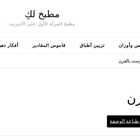
مطبخ لكِ
مطبخ المرأة الأول على الانترنت
س وأوزان
تزيين أطباق
قاموس المقادير
أفكار ذهب
ست بالفرن
رن
باعة الوصفة