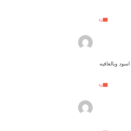
رد
سود وبالعافيه
رد