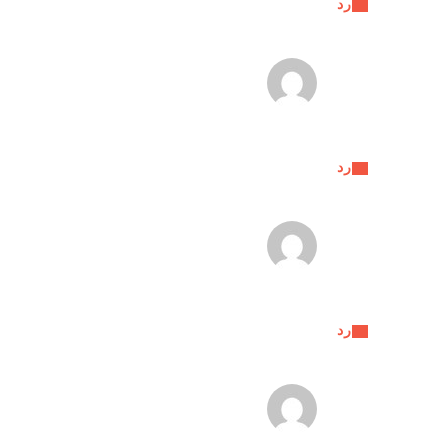
رد
رد
رد