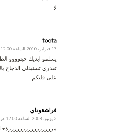
لا
toota
13 فبراير، 2010 الساعة 12:00 ص
يسلمو ايديك خيتوووو الط
تقدري تستبدلي الدجاج بال
على قلبكم
فراشةوداي
3 يونيو، 2009 الساعة 12:00 ص
مررررررررررررررررةحلو ي