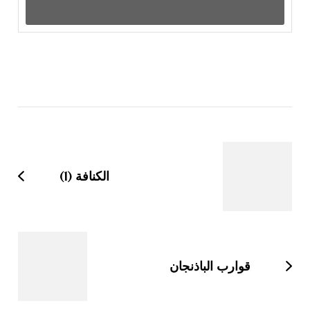
التنقل
بين
التدوينات
الكنافة (1)
قوارب الباذنجان