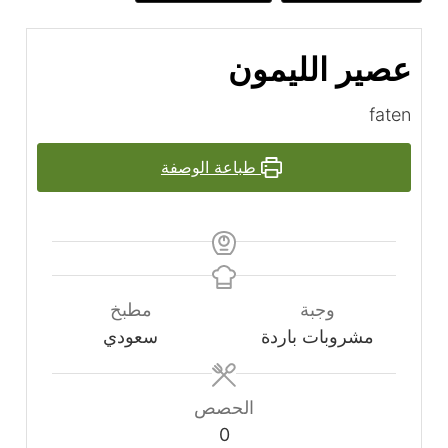
عصير الليمون
faten
طباعة الوصفة
وجبة
مطبخ
مشروبات باردة
سعودي
الحصص
0