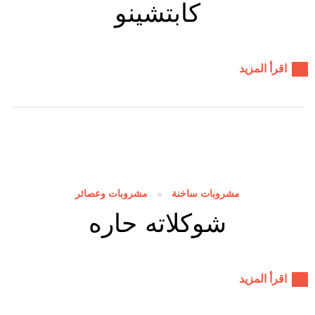
كابتشينو
اقرأ المزيد
مشروبات ساخنة
مشروبات وعصائر
شوكلاته حاره
اقرأ المزيد