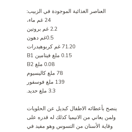
العناصر الغذائية الموجودة في الزبيب:
24 غم ماء،
2.2 غم بروتين
0.5غم دهون
71.20 غم كربوهيدرات
0.15 ملغ فيتامين B1
0.08 ملغ B2
78 ملغ كاليسيوم
139 ملغ فوسفور
3.3 ملغ حديد.
ينصح بأعطائه الاطفال كبديل عن الحلويات
ولمن يعاني من الانيميا كذلك له قدره على
وقاية الأسنان من التسوس وهو مفيد في