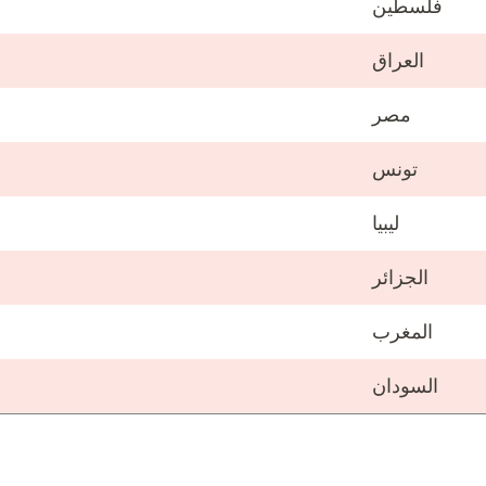
فلسطين
العراق
مصر
تونس
ليبيا
الجزائر
المغرب
السودان