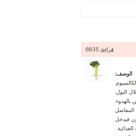
قراءة:
8835
الوصف:
كالسيوم.
ل البول.
بالهدوء.
 المفاصل
ون فيدخل
لغذائية .