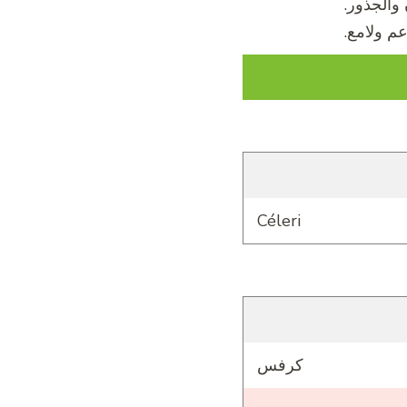
والجذور.
م ولامع.
Céleri
كرفس