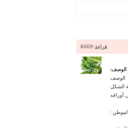
قراءة:
6009
الوصف:
الوصف
ة الشكل
 أوراقه
لموطن :