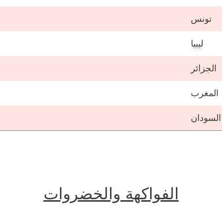
تونس
ليبيا
الجزائر
المغرب
السودان
الفواكهة والخضروات