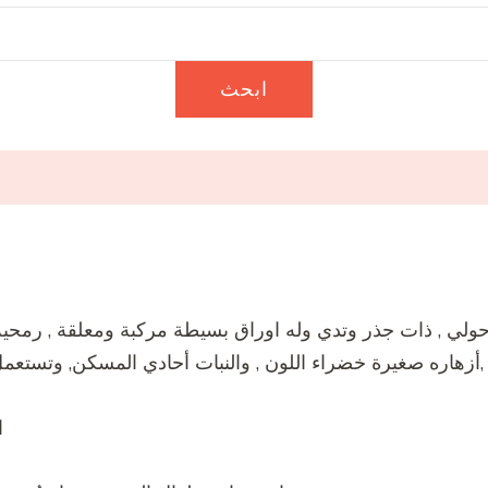
لي , ذات جذر وتدي وله اوراق بسيطة مركبة ومعلقة , رمحي
زهاره صغيرة خضراء اللون , والنبات أحادي المسكن, وتستعمل
ا