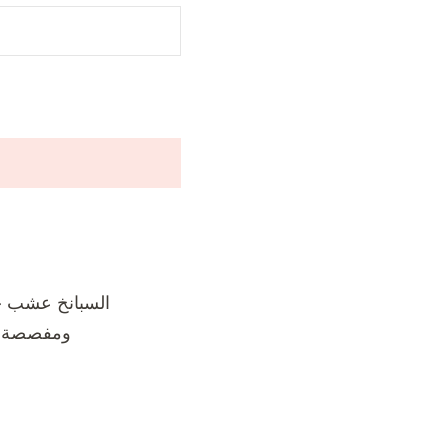
السبانخ عشب حو
ومفصصة ,أ