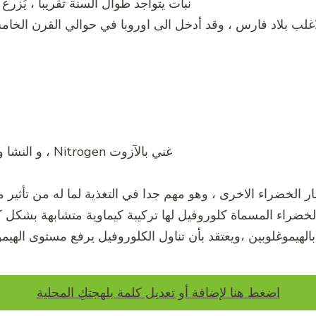
نبات يتواجد طوال السنة تقريبا ، يُزرع ل
اغلب بلاد فارس ، وقد أدخل الى اوروبا في حوالي القرن الخ
غني بالآزوت Nitrogen ، و النشا و الحديد .
 الخضراء الاخرى ، وهو مهم جدا في التغذية لما له من تأثير م
الخضراء المسماة كلوروفيل لها تركيبة كيماوية متشابهة بشكل ك
الهيموغلوبين ،ويعتقد بأن تناول الكلوروفيل يرفع مستوى الهيمو
اضغط هنا لإضافة أو تعديل كلمة بلهجتكِ المحلية