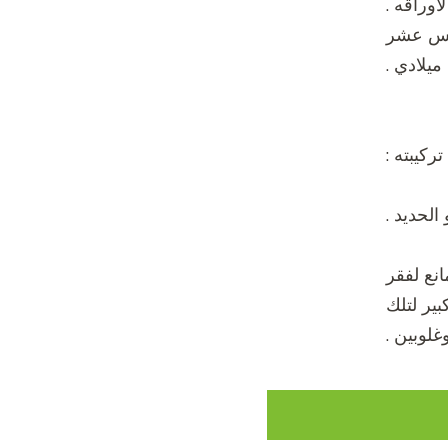
أوراقه .
امس عشر
ميلادي .
تركيبته :
انع لفقر
بير لتلك
غلوبين .