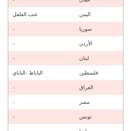
اليمن
عنب الفلفل
سوريا
-
الأردن
-
لبنان
-
فلسطين
الباباظ -الباباي
العراق
-
مصر
-
تونس
-