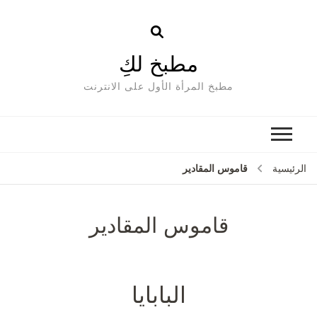
مطبخ لكِ
مطبخ المرأة الأول على الانترنت
قاموس المقادير
الرئيسية
قاموس المقادير
البابايا