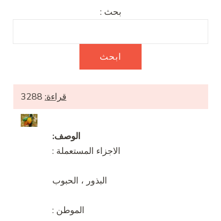
بحث :
قراءة:
3288
الوصف:
الاجزاء المستعملة :
البذور ، الحبوب
الموطن :