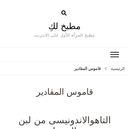
مطبخ لكِ
مطبخ المرأة الأول على الانترنت
قاموس المقادير
سية
قاموس المقادير
التاهوالاندونيسى من لبن